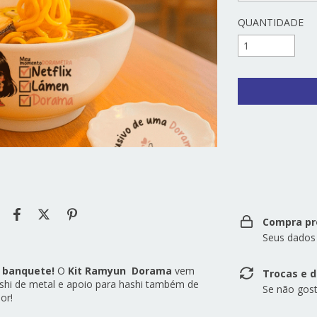
QUANTIDADE
Entregas para o 
Compra pr
Seus dados
 banquete!
O
Kit Ramyun Dorama
vem
Trocas e 
hi de metal e apoio para hashi também de
Se não gost
or!