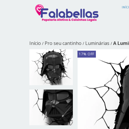
INÍC
Início
Pro seu cantinho
Luminárias
A Lumi
/
/
/
17
%
OFF