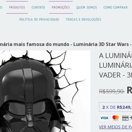
IO
PRODUTOS
CONTATO
PROMOÇÕES
QUEM SOMOS
COMO COMPRAR
POLÍTICA DE PRIVACIDADE
TROCAS E DEVOLUÇÕES
nária mais famosa do mundo - Luminária 3D Star Wars - 
A LUMINÁ
LUMINÁRI
VADER - 3
R
R$599,90
2
X DE
R$249,
VER MEIOS DE 